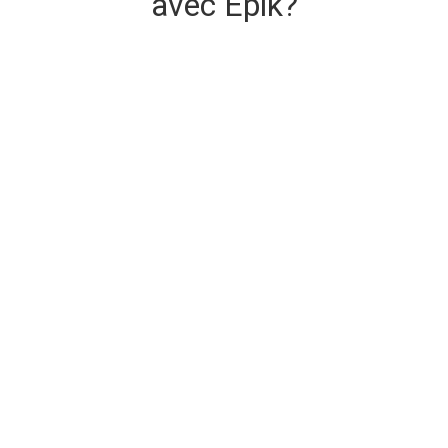
avec Epik?
Livraison de domaine sécurisée et
instantanée
Le domaine que vous achetez est livré à l'achat.